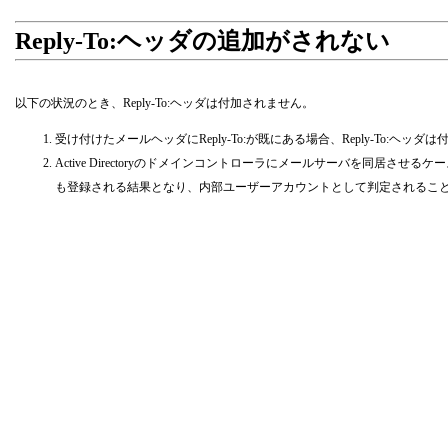
Reply-To:ヘッダの追加がされない
以下の状況のとき、Reply-To:ヘッダは付加されません。
受け付けたメールヘッダにReply-To:が既にある場合、Reply-To:ヘッダ
Active Directoryのドメインコントローラにメールサーバを同居さ
も登録される結果となり、内部ユーザーアカウントとして判定されることから