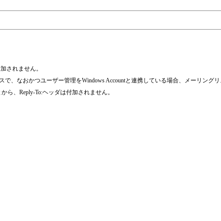
は付加されません。
せるケースで、なおかつユーザー管理をWindows Accountと連携している場合、
、Reply-To:ヘッダは付加されません。