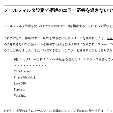
メールフィルタ設定で拒絶のエラー応答を返さないで
メールフィルタ設定を使ってLevel:110やLevel:100を指定することによって受領を拒絶した場合、送信
これに対して、拒絶のエラー応答を返さないで受信メールを廃棄するには、
Le
応答を返さないで受信メールを破棄する設定とほぼ同様になります。"Forwa
ることはありません。また、転送できなかったエラーも返されることはありませ
例）ヘッダFrom:にドメイン abcdefg.jp を含んだメールアドレス
－－－－－－－－－－－
Virus:Discard
From:@abcdefg.jp
Level:510
Forward:
VirusEnd:
－－－－－－－－－－－
ただし、上記のようにメールフィルタ機能においての From: の条件指定は、