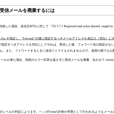
受信メールを廃棄するには
元MTAに対して「552 5.7.1 Requested mail action aborted: caught 
vel:5xx を指定し、"Forward:"の後に指定するべきメールアドレスを未記入（空白）
rd:"で指定すべきアドレスを空白にしてやれば、受信した後、フォワード先の指定が
ん。また、フォワードするときに送信リトライもされませんので、負荷の面でも心
を語ってメールが来た場合、拒絶のエラー応答を返さずに受信メールを廃棄、合わせて viru
ヘッダレベルの判定によります。ヘッダFromの詐称が常態として行われるようなメ