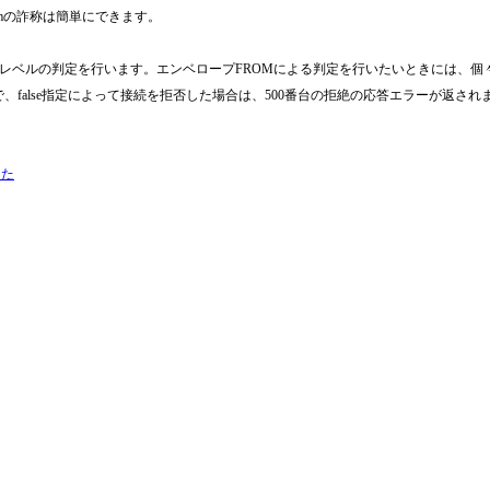
omの詐称は簡単にできます。
ルの判定を行います。エンベロープFROMによる判定を行いたいときには、個々のアカ
dat】で、false指定によって接続を拒否した場合は、500番台の拒絶の応答エラーが返され
した