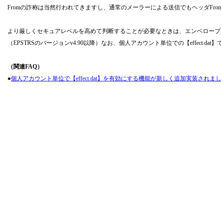
Fromの詐称は当然行われてきますし、通常のメーラーによる送信でもヘッダFr
より厳しくセキュアレベルを高めて判断することが必要なときは、エンベロープレベ
（EPSTRSのバージョンv4.90以降）なお、個人アカウント単位での【effect.
（関連FAQ）
●
個人アカウント単位で【effect.dat】を有効にする機能が新しく追加実装されま