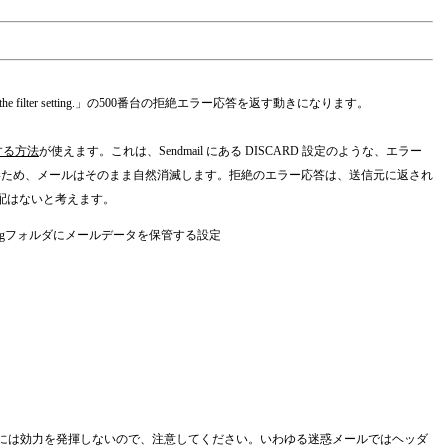
by the filter setting.」の500番台の拒絶エラー応答を返す動きになります。
にする方法
が使えます。これは、Sendmail にある DISCARD 設定のような、エラー
ないため、メールはそのまま自然消滅します。拒絶のエラー応答は、送信元に返され
配はないと考えます。
slogフォルダにメールデータを保管する設定
ールには効力を発揮しないので、注意してください。いわゆる迷惑メールではヘッダ