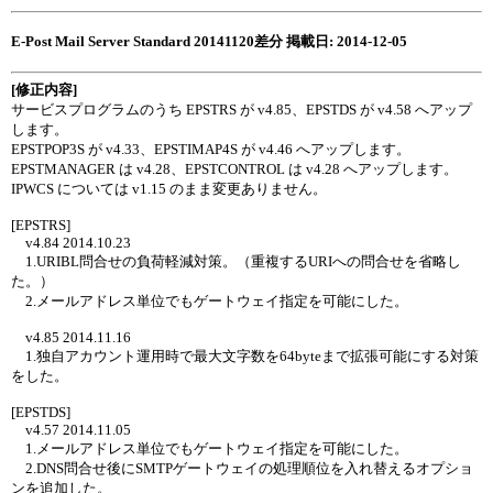
E-Post Mail Server Standard 20141120差分 掲載日: 2014-12-05
[修正内容]
サービスプログラムのうち EPSTRS が v4.85、EPSTDS が v4.58 へアップ
します。
EPSTPOP3S が v4.33、EPSTIMAP4S が v4.46 へアップします。
EPSTMANAGER は v4.28、EPSTCONTROL は v4.28 へアップします。
IPWCS については v1.15 のまま変更ありません。
[EPSTRS]
v4.84 2014.10.23
1.URIBL問合せの負荷軽減対策。（重複するURIへの問合せを省略し
た。）
2.メールアドレス単位でもゲートウェイ指定を可能にした。
v4.85 2014.11.16
1.独自アカウント運用時で最大文字数を64byteまで拡張可能にする対策
をした。
[EPSTDS]
v4.57 2014.11.05
1.メールアドレス単位でもゲートウェイ指定を可能にした。
2.DNS問合せ後にSMTPゲートウェイの処理順位を入れ替えるオプショ
ンを追加した。