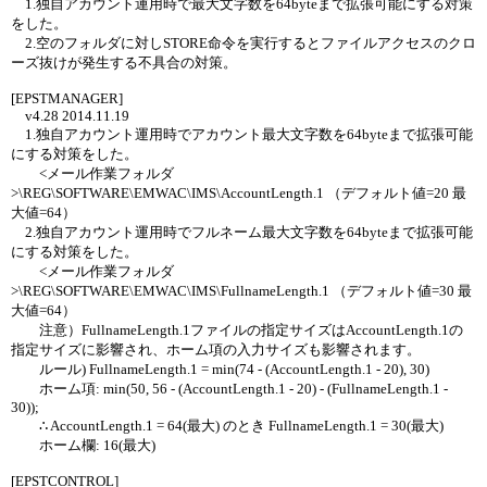
1.独自アカウント運用時で最大文字数を64byteまで拡張可能にする対策
をした。
2.空のフォルダに対しSTORE命令を実行するとファイルアクセスのクロ
ーズ抜けが発生する不具合の対策。
[EPSTMANAGER]
v4.28 2014.11.19
1.独自アカウント運用時でアカウント最大文字数を64byteまで拡張可能
にする対策をした。
<メール作業フォルダ
>\REG\SOFTWARE\EMWAC\IMS\AccountLength.1 （デフォルト値=20 最
大値=64）
2.独自アカウント運用時でフルネーム最大文字数を64byteまで拡張可能
にする対策をした。
<メール作業フォルダ
>\REG\SOFTWARE\EMWAC\IMS\FullnameLength.1 （デフォルト値=30 最
大値=64）
注意）FullnameLength.1ファイルの指定サイズはAccountLength.1の
指定サイズに影響され、ホーム項の入力サイズも影響されます。
ルール) FullnameLength.1 = min(74 - (AccountLength.1 - 20), 30)
ホーム項: min(50, 56 - (AccountLength.1 - 20) - (FullnameLength.1 -
30));
∴ AccountLength.1 = 64(最大) のとき FullnameLength.1 = 30(最大)
ホーム欄: 16(最大)
[EPSTCONTROL]