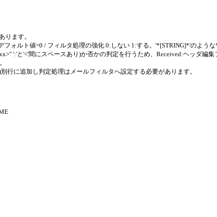
があります。
Up.1 （デフォルト値=0 / フィルタ処理の強化 0:しない 1:する。'*[STRING
 <xxx>" ':'と'<'間にスペースあり)か否かの判定を行うため、Received:ヘッダ編
い。
ENVEJUGE)別行に追加し判定処理はメールフィルタへ設定する必要があります。
AME