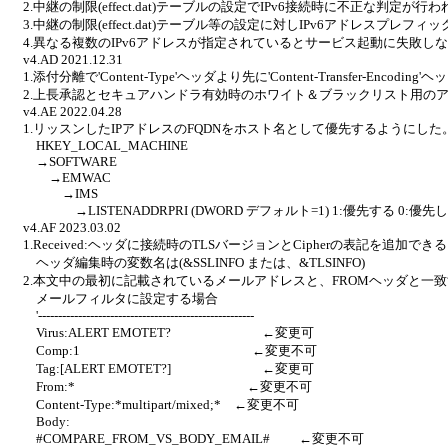
2.中継の制限(effect.dat)テーブルの設定でIPv6接続時に不正な判定が
3.中継の制限(effect.dat)テーブル等の設定に対しIPv6アドレスプレフ
4.異なる複数のIPv6アドレスが指定されているとサービス起動に失敗し
v4.AD 2021.12.31
1.添付分離で'Content-Type'ヘッダより先に'Content-Transfer-Encodin
2.上長承認とセキュアハンドラ有効時のホワイト＆ブラックリスト用の
v4.AE 2022.04.28
1.リッスンしたIPアドレスのFQDNをホスト名として優先するようにした
HKEY_LOCAL_MACHINE
→SOFTWARE
→EMWAC
→IMS
→LISTENADDRPRI (DWORD デフォルト=1) 1:優先する 0:優先
v4.AF 2023.03.02
1.Received:ヘッダに接続時のTLSバージョンとCipherの表記を追加で
ヘッダ編集時の変数名は(&SSLINFO または、&TLSINFO)
2.本文中の最初に記載されているメールアドレスと、FROMヘッダと一致するか
メールフィルタに設定する場合
'------------------------------------------------------
Virus:ALERT EMOTET? ←変更可
Comp:1 ←変更不可
Tag:[ALERT EMOTET?] ←変更可
From:* ←変更不可
Content-Type:*multipart/mixed;* ←変更不可
Body:
#COMPARE_FROM_VS_BODY_EMAIL# ←変更不可