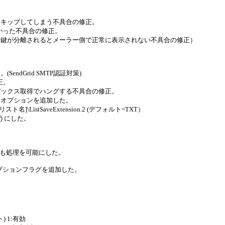
スキップしてしまう不具合の修正。
なかった不具合の修正。
名鍵が分離されるとメーラー側で正常に表示されない不具合の修正）
endGrid SMTP認証対策)
正。
デックス取得でハングする不具合の修正。
るオプションを追加した。
名]\ListSaveExtension.2 (デフォルト=TXT）
うにした。
定でも処理を可能にした。
オプションフラグを追加した。
) 1:有効