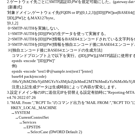
2.ゲートウェイ先ごとにSMTP認証ID,PWを規定可能にした。(gateway.d
[新書式]
'対象ドメイン,ゲートウェイ先(FQDN or IP)|[0,1,2,3]|([ID]|[PW])or(BASE64([ID]|
'[ID],[PW]ともMAX127byte。
'[0,1,2]
0=SMTP-AUTHを実施しない。
1=SMTP-AUTHを[ID]|[PW]の生データを使って実施する。
2=SMTP-AUTHを[ID]|[PW]情報をBASE64エンコードされている文字
3=SMTP-AUTHを[ID]|[PW]情報を独自エンコード後にBASE64エ
※[独自エンコード後にBASE64エンコードの生成方法]
コマンドプロンプト上で以下を実行。([ID],[PW]はSMTP認証に使用する
epstds -encode "[ID]|[PW]"
例)
epstds -encode "test1＠@sample.test|test1"[enter]
base64 pack(encode)
/08zYjJhM2MzYjdlMGYzYzJlMjIzZjIzMmE2MTNiMmEzYzNiMz
注意)上記生成データは生成時刻によって内容が変化します。
3.設定ドメイン毎のIPに送信元IPを切替える設定有効時に"Reporting-M
v4.76 2022.07.26
1."MAIL From:","RCPT To:"のコマンド出力を"MAIL FROM:","RC
HKEY_LOCAL_MACHINE
→SYSTEM
→CurrentControlSet
→Services
→EPSTDS
→SelectCase (DWORD Default 2)