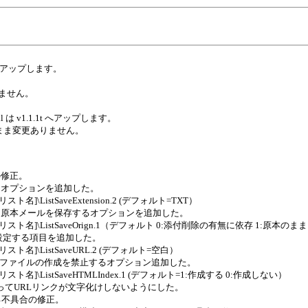
7 へアップします。
。
ありません。
4.dll は v1.1.1t へアップします。
0.2q のまま変更ありません。
の修正。
るオプションを追加した。
名]\ListSaveExtension.2 (デフォルト=TXT）
て原本メールを保存するオプションを追加した。
グリスト名]\ListSaveOrign.1（デフォルト 0:添付削除の有無に依存 1:原本のま
設定する項目を追加した。
スト名]\ListSaveURL.2 (デフォルト=空白）
スファイルの作成を禁止するオプション追加した。
スト名]\ListSaveHTMLIndex.1 (デフォルト=1:作成する 0:作成しない）
の方式によってURLリンクが文字化けしないようにした。
敗する不具合の修正。