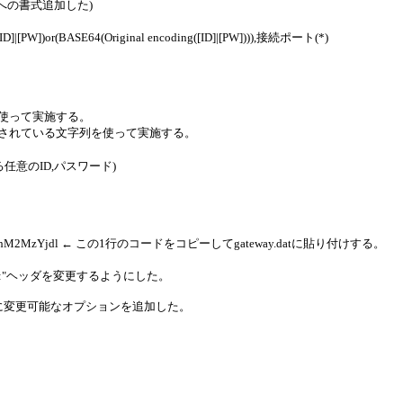
atへの書式追加した)
[PW])or(BASE64(Original encoding([ID]|[PW]))),接続ポート(*)
列を使って実施する。
ンコードされている文字列を使って実施する。
任意のID,パスワード)
MzYjJhM2MzYjdl ← この1行のコードをコピーしてgateway.datに貼り付けする。
TA:"ヘッダを変更するようにした。
PT TO:"に変更可能なオプションを追加した。