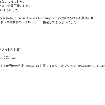
行われないようにした。
ィックスで定義可能にした。
ないようにした。
g'ヘッダがあると'Content-Transfer-Encoding'ヘッダが無視される不具合の修正。
アドレス複数個のワイルドカード指定ができるようにした。
。
しない(ホスト名)
きるようにした。
否かの判定（EMOTET対策フィルタ）オプション（#COMPARE_FROM_V