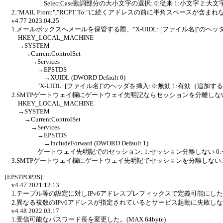
SelectCase動詞部分の大小文字の選択: 0:従来 1:小文字 2:大
2."MAIL From:","RCPT To:"に続くアドレスの前に半角スペースが含
v4.77 2023.04.25
1.メールボックスへメールを保管する際、"X-UIDL: [ファイル名]"の
HKEY_LOCAL_MACHINE
→SYSTEM
→CurrentControlSet
→Services
→EPSTDS
→XUIDL (DWORD Default 0)
"X-UIDL: [ファイル名]"のヘッダを挿入: 0:無効 1:有効（追加す
2.SMTPゲートウェイ欄にゲートウェイ先明記ならセッションを分離し
HKEY_LOCAL_MACHINE
→SYSTEM
→CurrentControlSet
→Services
→EPSTDS
→IncludeForward (DWORD Default 1)
ゲートウェイ先明記でのセッション: 1:セッション分離しない 0:
3.SMTPゲートウェイ欄にゲートウェイ先明記でセッションを分離しな
[EPSTPOP3S]
v4.47 2021.12.13
1.テーブル等の設定に対しIPv6アドレスプレフィックスで定義可能にし
2.異なる複数のIPv6アドレスが指定されているとサービス起動に失敗し
v4.48 2022.03.17
1.受信可能なパスワード長を変更した。(MAX 64byte)