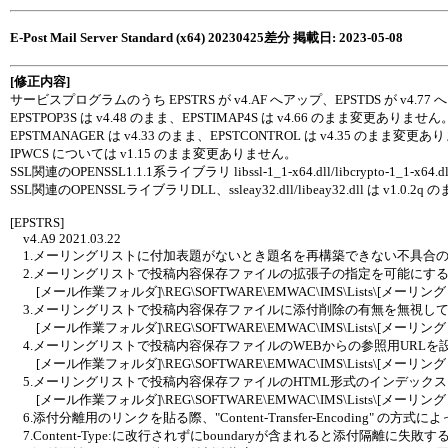
E-Post Mail Server Standard (x64) 20230425差分 掲載日: 2023-05-08
[修正内容]
サービスプログラムのうち EPSTRS が v4.AF へアップ、EPSTDS が v4.7
EPSTPOP3S は v4.48 のまま、EPSTIMAP4S は v4.66 のまま変更ありません
EPSTMANAGER は v4.33 のまま、EPSTCONTROL は v4.35 のまま変更
IPWCS については v1.15 のまま変更ありません。
SSL関連のOPENSSL1.1.1系ライブラリ libssl-1_1-x64.dll/libcrypto-1_1-x6
SSL関連のOPENSSLライブラリDLL、ssleay32.dll/libeay32.dll は v1.
[EPSTRS]
v4.A9 2021.03.22
1.メーリングリストに付加表題がないとき題名を再構築できない不具合
2.メーリングリストで投稿内容保存ファイルの拡張子の指定を可能にす
[メール作業フォルダ]\REG\SOFTWARE\EMWAC\IMS\Lists\[メーリングリスト
3.メーリングリストで投稿内容保存ファイルに添付削除の有無を無視し
[メール作業フォルダ]\REG\SOFTWARE\EMWAC\IMS\Lists\[メーリン
4.メーリングリストで投稿内容保存ファイルのWEBからの参照用URLを
[メール作業フォルダ]\REG\SOFTWARE\EMWAC\IMS\Lists\[メーリングリ
5.メーリングリストで投稿内容保存ファイルのHTML形式のインデック
[メール作業フォルダ]\REG\SOFTWARE\EMWAC\IMS\Lists\[メーリングリ
6.添付分離用のリンクを貼る際、"Content-Transfer-Encoding" 
7.Content-Type:に改行されずにboundaryが含まれると添付隔離に失