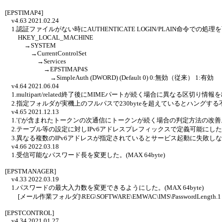
[EPSTIMAP4]
v4.63 2021.02.24
1.認証ファイルがない時にAUTHENTICATE LOGIN/PLAIN命令で
HKEY_LOCAL_MACHINE
→SYSTEM
→CurrentControlSet
→Services
→EPSTIMAP4S
→SimpleAuth (DWORD) (Default 0) 0:無効（従来） 1:有効
v4.64 2021.06.04
1.multipart/related終了後にMIMEパートが続く場合に異なる区切
2.指定フォルダが実機上のフルパスで230byteを超えているとハングする不
v4.65 2021.12.13
1.'{'が含まれたトークンの次通信にトークンが続く場合の判定方法の改善
2.テーブル等の設定に対しIPv6アドレスプレフィックスで定義可能にし
3.異なる複数のIPv6アドレスが指定されているとサービス起動に失敗し
v4.66 2022.03.18
1.受信可能なパスワード長を変更した。(MAX 64byte)
[EPSTMANAGER]
v4.33 2022.03.19
1.パスワードの最大入力数を変更できるようにした。(MAX 64byte)
[メール作業フォルダ]\REG\SOFTWARE\EMWAC\IMS\PasswordLengt
[EPSTCONTROL]
v4.34 2021.01.27