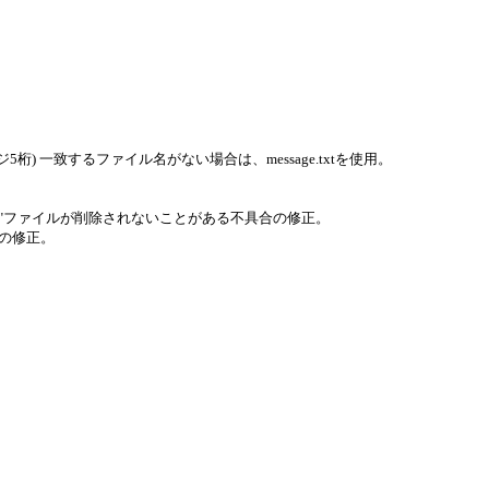
ページ5桁) 一致するファイル名がない場合は、message.txtを使用。
P"ファイルが削除されないことがある不具合の修正。
合の修正。