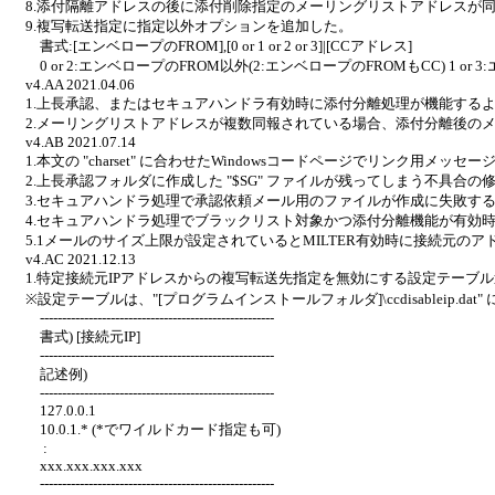
8.添付隔離アドレスの後に添付削除指定のメーリングリストアドレスが同
9.複写転送指定に指定以外オプションを追加した。
書式:[エンベロープのFROM],[0 or 1 or 2 or 3]|[CCアドレス]
0 or 2:エンベロープのFROM以外(2:エンベロープのFROMもCC) 1 or
v4.AA 2021.04.06
1.上長承認、またはセキュアハンドラ有効時に添付分離処理が機能する
2.メーリングリストアドレスが複数同報されている場合、添付分離後の
v4.AB 2021.07.14
1.本文の "charset" に合わせたWindowsコードページでリンク用メッセージ(
2.上長承認フォルダに作成した "$SG" ファイルが残ってしまう不具合の
3.セキュアハンドラ処理で承認依頼メール用のファイルが作成に失敗す
4.セキュアハンドラ処理でブラックリスト対象かつ添付分離機能が有効時か
5.1メールのサイズ上限が設定されているとMILTER有効時に接続元の
v4.AC 2021.12.13
1.特定接続元IPアドレスからの複写転送先指定を無効にする設定テーブ
※設定テーブルは、"[プログラムインストールフォルダ]\ccdisableip.d
-----------------------------------------------------
書式) [接続元IP]
-----------------------------------------------------
記述例)
-----------------------------------------------------
127.0.0.1
10.0.1.* (*でワイルドカード指定も可)
:
xxx.xxx.xxx.xxx
-----------------------------------------------------