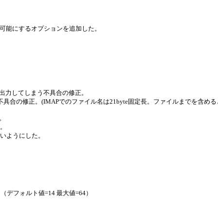
の処理を可能にするオプションを追加した。
り情報を出力してしまう不具合の修正。
具合の修正。(IMAPでのファイル名は21byte固定長。ファイルまでを含めると
。
た。
ないようにした。
h.1 （デフォルト値=14 最大値=64）