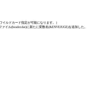
]*'のようなワイルドカード指定が可能になります。）
集ファイル(header.dat)に新たに変数名(&ENVEJUGE)を追加した。