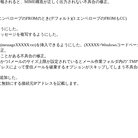
報されると、MIME構造が正しく出力されない不具合の修正。
 3:エンベロープのFROMのとき(デフォルト)(3:エンベロープのFROMもCC)
ようにした。
メッセージを複写するようにした。
messageXXXXX.txt)を挿入できるようにした。(XXXXX=Windowsコード
修正。
ることがある不具合の修正。
つ1メールのサイズ上限が設定されているとメール作業フォルダ内の".TM
アドレスによって受信メールを破棄するオプションがスキップしてしまう不具
ル追加した。
at" に無効にする接続元IPアドレスを記載します。