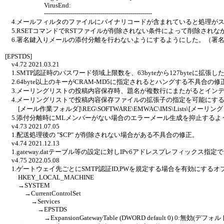
VirusEnd:
------------------------------------------------------
4.メールフィルタのファイルにバイナリコードが含まれていると処理が
5.RSETコマンドでRSTファイルが削除されない条件によって削除され
6.署名鍵入りメールの添付分離を行わないようにするようにした。（署
[EPSTDS]
v4.72 2021.03.21
1.SMTP認証時のパスワード領域上限数を、63byteから127byteに拡張した。(S
2.64byte以上のキーがCRAM-MD5に指定されるとハングする不具合の修
3.メーリングリストの投稿内容保存時、題名が複数行にまたがるとイン
4.メーリングリストで投稿内容保存ファイルの拡張子の指定を可能にす
[メール作業フォルダ]\REG\SOFTWARE\EMWAC\IMS\Lists\[メーリングリスト
5.添付分離時にMLメンバーがない場合のエラーメール生成を抑止するよ
v4.73 2021.07.05
1.配送処理後の "$CP" が削除されない場合がある不具合の修正。
v4.74 2021.12.13
1.gateway.datテーブル等の設定に対しIPv6アドレスプレフィックス指
v4.75 2022.05.08
1.ゲートウェイ先ごとにSMTP認証ID,PWを規定する場合を有効にする
HKEY_LOCAL_MACHINE
→SYSTEM
→CurrentControlSet
→Services
→EPSTDS
→ExpansionGatewayTable (DWORD default 0) 0:無効(デフォルト