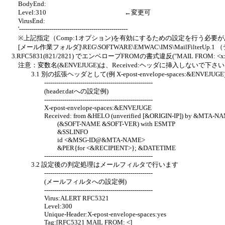
BodyEnd:
Level:310 ←変更可
VirusEnd:
'------------------------------------------------------
※上記指定（Comp:1オプション)を有効にするための設定を行う必要
[メール作業フォルダ]\REG\SOFTWARE\EMWAC\IMS\MailFilter
3.RFC5831(821/2821) でエンベロープFROMの書式違反("MAIL FROM:
注意：変数名(&ENVEJUGE)は、Received:ヘッダに挿入しないで下さ
3.1 別の拡張ヘッダとして(例 X-epost-envelope-spaces:&
------------------------------------------------------
(header.datへの設定例)
------------------------------------------------------
X-epost-envelope-spaces:&ENVEJUGE
Received: from &HELO (unverified [&ORIGIN-IP]) by &MTA-N
(&SOFT-NAME &SOFT-VER) with ESMTP
&SSLINFO
id <&MSG-ID@&MTA-NAME>
&PER{for <&RECIPIENT>}; &DATETIME
------------------------------------------------------
3.2 設定後の判定処理はメールフィルタで行います
------------------------------------------------------
(メールフィルタへの設定例)
------------------------------------------------------
Virus:ALERT RFC5321
Level:300
Unique-Header:X-epost-envelope-spaces:yes
Tag:[RFC5321 MAIL FROM: <]