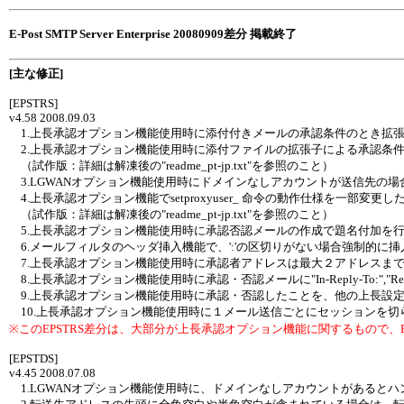
E-Post SMTP Server Enterprise 20080909差分 掲載終了
[主な修正]
[EPSTRS]
v4.58 2008.09.03
1.上長承認オプション機能使用時に添付付きメールの承認条件のとき拡張
2.上長承認オプション機能使用時に添付ファイルの拡張子による承認条
（試作版：詳細は解凍後の"readme_pt-jp.txt"を参照のこと）
3.LGWANオプション機能使用時にドメインなしアカウントが送信先の
4.上長承認オプション機能でsetproxyuser_ 命令の動作仕様を一部変更し
（試作版：詳細は解凍後の"readme_pt-jp.txt"を参照のこと）
5.上長承認オプション機能使用時に承認否認メールの作成で題名付加を
6.メールフィルタのヘッダ挿入機能で、':'の区切りがない場合強制的に
7.上長承認オプション機能使用時に承認者アドレスは最大２アドレスま
8.上長承認オプション機能使用時に承認・否認メールに"In-Reply-To:","Re
9.上長承認オプション機能使用時に承認・否認したことを、他の上長設
10.上長承認オプション機能使用時に１メール送信ごとにセッションを
※このEPSTRS差分は、大部分が上長承認オプション機能に関するもので、E-Post B
[EPSTDS]
v4.45 2008.07.08
1.LGWANオプション機能使用時に、ドメインなしアカウントがあると