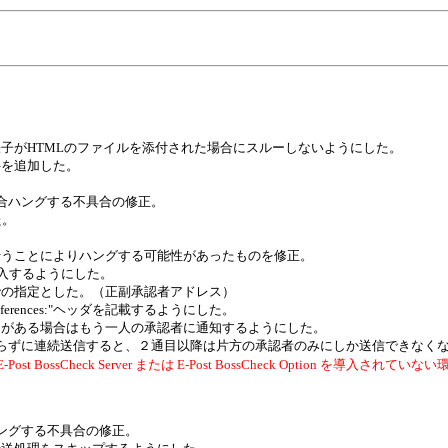
子がHTMLのファイルを添付された場合にスルーしないようにした。
件を追加した。
場合ハングする不具合の修正。
た。
行うことによりハングする可能性があったものを修正。
挿入するようにした。
での指定とした。（正副承認者アドレス）
ferences:"ヘッダを記載するようにした。
定がある場合はもう一人の承認者に通知するようにした。
切らずに連続送信すると、２通目以降は片方の承認者のみにしか送信できなく
ossCheck Server または E-Post BossCheck Option を導
ハングする不具合の修正。