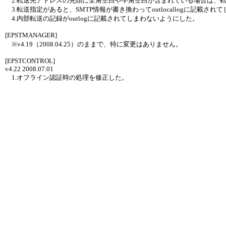
2.転送先アドレスの先頭に全角空白や半角空白が含まれている場合は、
3.転送指定があると、SMTP情報が書き換わってoutlocallogに記載さ
4.内部転送の記録がoutlogに記載されてしまわないようにした。
[EPSTMANAGER]
※v4.19（2008.04.25）のままで、特に変更はありません。
[EPSTCONTROL]
v4.22 2008.07.01
1.オフライン認証時の処理を修正した。