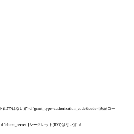
IDではない)]" -d "grant_type=authorization_code&code=[認証コー
 -d "client_secret=[シークレット(IDではない)]" -d