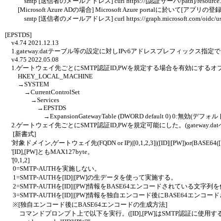
smtp [送信者のメールアドレス] curl https://[認証サーバ/path]/resource.php -s 
[Microsoft Azure ADの場合] Microsoft Azure portalに於いて
smtp [送信者のメールアドレス] curl https://graph.microsoft.com/oidc/userinf
[EPSTDS]
v4.74 2021.12.13
1.gateway.datテーブル等の設定に対しIPv6アドレスプレフィックス指
v4.75 2022.05.08
1.ゲートウェイ先ごとにSMTP認証ID,PWを規定する場合を有効にする
HKEY_LOCAL_MACHINE
→SYSTEM
→CurrentControlSet
→Services
→EPSTDS
→ExpansionGatewayTable (DWORD default 0) 0:無効(デフォルト
2.ゲートウェイ先ごとにSMTP認証ID,PWを規定可能にした。(gateway.d
[新書式]
'対象ドメイン,ゲートウェイ先(FQDN or IP)|[0,1,2,3]|([ID]|[PW])or(BASE64([ID]|
'[ID],[PW]ともMAX127byte。
'[0,1,2]
0=SMTP-AUTHを実施しない。
1=SMTP-AUTHを[ID]|[PW]の生データを使って実施する。
2=SMTP-AUTHを[ID]|[PW]情報をBASE64エンコードされている文字
3=SMTP-AUTHを[ID]|[PW]情報を独自エンコード後にBASE64エ
※[独自エンコード後にBASE64エンコードの生成方法]
コマンドプロンプト上で以下を実行。([ID],[PW]はSMTP認証に使用する