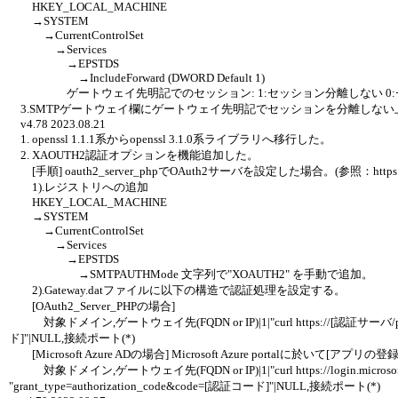
HKEY_LOCAL_MACHINE
→SYSTEM
→CurrentControlSet
→Services
→EPSTDS
→IncludeForward (DWORD Default 1)
ゲートウェイ先明記でのセッション: 1:セッション分離しない 0:
3.SMTPゲートウェイ欄にゲートウェイ先明記でセッションを分離しな
v4.78 2023.08.21
1. openssl 1.1.1系からopenssl 3.1.0系ライブラリへ移行した。
2. XAOUTH2認証オプションを機能追加した。
[手順] oauth2_server_phpでOAuth2サーバを設定した場合。(参照：https://bshaffer
1).レジストリへの追加
HKEY_LOCAL_MACHINE
→SYSTEM
→CurrentControlSet
→Services
→EPSTDS
→SMTPAUTHMode 文字列で"XOAUTH2" を手動で追加。
2).Gateway.datファイルに以下の構造で認証処理を設定する。
[OAuth2_Server_PHPの場合]
対象ドメイン,ゲートウェイ先(FQDN or IP)|1|"curl https://[認証サーバ/path]/toke
ド]"|NULL,接続ポート(*)
[Microsoft Azure ADの場合] Microsoft Azure portalに於いて
対象ドメイン,ゲートウェイ先(FQDN or IP)|1|"curl https://login.microsoftonl
"grant_type=authorization_code&code=[認証コード]"|NULL,接続ポート(*)