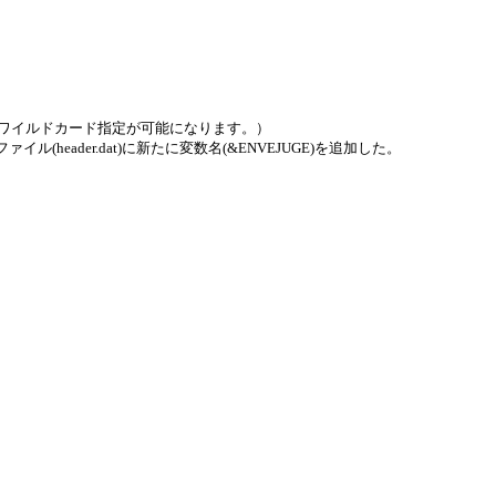
]*'のようなワイルドカード指定が可能になります。）
集ファイル(header.dat)に新たに変数名(&ENVEJUGE)を追加した。