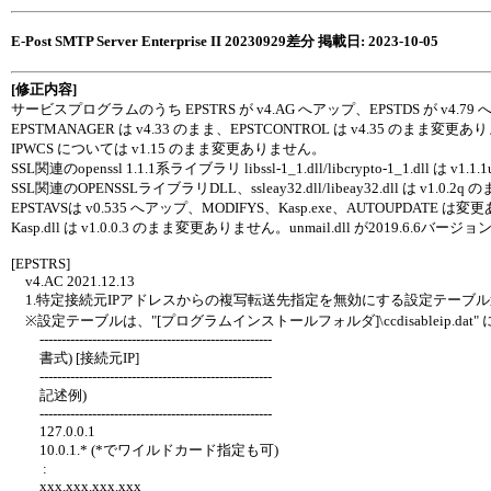
E-Post SMTP Server Enterprise II 20230929差分 掲載日: 2023-10-05
[修正内容]
サービスプログラムのうち EPSTRS が v4.AG へアップ、EPSTDS が v4.7
EPSTMANAGER は v4.33 のまま、EPSTCONTROL は v4.35 のまま変更
IPWCS については v1.15 のまま変更ありません。
SSL関連のopenssl 1.1.1系ライブラリ libssl-1_1.dll/libcrypto-1_1.dll 
SSL関連のOPENSSLライブラリDLL、ssleay32.dll/libeay32.dll は v1.
EPSTAVSは v0.535 へアップ、MODIFYS、Kasp.exe、AUTOUPDATE 
Kasp.dll は v1.0.0.3 のまま変更ありません。unmail.dll が2019.6.
[EPSTRS]
v4.AC 2021.12.13
1.特定接続元IPアドレスからの複写転送先指定を無効にする設定テーブ
※設定テーブルは、"[プログラムインストールフォルダ]\ccdisableip.d
-----------------------------------------------------
書式) [接続元IP]
-----------------------------------------------------
記述例)
-----------------------------------------------------
127.0.0.1
10.0.1.* (*でワイルドカード指定も可)
:
xxx.xxx.xxx.xxx