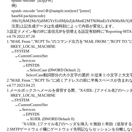
epstds -encode "[ID]|[PW]"
例)
epstds -encode "test1＠@sample.test|test1"[enter]
base64 pack(encode)
/08zYjJhM2MzYjdlMGYzYzJlMjIzZjIzMmE2MTNiMmEzYzNiMz
注意)上記生成データは生成時刻によって内容が変化します。
3.設定ドメイン毎のIPに送信元IPを切替える設定有効時に"Reporting-M
v4.76 2022.07.26
1."MAIL From:","RCPT To:"のコマンド出力を"MAIL FROM:","RC
HKEY_LOCAL_MACHINE
→SYSTEM
→CurrentControlSet
→Services
→EPSTDS
→SelectCase (DWORD Default 2)
SelectCase動詞部分の大小文字の選択: 0:従来 1:小文字 2:大
2."MAIL From:","RCPT To:"に続くアドレスの前に半角スペースが含
v4.77 2023.04.25
1.メールボックスへメールを保管する際、"X-UIDL: [ファイル名]"の
HKEY_LOCAL_MACHINE
→SYSTEM
→CurrentControlSet
→Services
→EPSTDS
→XUIDL (DWORD Default 0)
"X-UIDL: [ファイル名]"のヘッダを挿入: 0:無効 1:有効（追加す
2.SMTPゲートウェイ欄にゲートウェイ先明記ならセッションを分離し