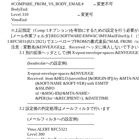
#COMPARE_FROM_VS_BODY_EMAIL# ←変更不可
BodyEnd:
Level:310 ←変更可
VirusEnd:
'------------------------------------------------------
※上記指定（Comp:1オプション)を有効にするための設定を行う必要
[メール作業フォルダ]\REG\SOFTWARE\EMWAC\IMS\MailFilter
3.RFC5831(821/2821) でエンベロープFROMの書式違反("MAIL FROM:
注意：変数名(&ENVEJUGE)は、Received:ヘッダに挿入しないで下さ
3.1 別の拡張ヘッダとして(例 X-epost-envelope-spaces:&
------------------------------------------------------
(header.datへの設定例)
------------------------------------------------------
X-epost-envelope-spaces:&ENVEJUGE
Received: from &HELO (unverified [&ORIGIN-IP]) by &MTA-N
(&SOFT-NAME &SOFT-VER) with ESMTP
&SSLINFO
id <&MSG-ID@&MTA-NAME>
&PER{for <&RECIPIENT>}; &DATETIME
------------------------------------------------------
3.2 設定後の判定処理はメールフィルタで行います
------------------------------------------------------
(メールフィルタへの設定例)
------------------------------------------------------
Virus:ALERT RFC5321
Level:300