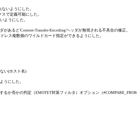
行われないようにした。
ィックスで定義可能にした。
ないようにした。
g'ヘッダがあると'Content-Transfer-Encoding'ヘッダが無視される不具合の修正。
アドレス複数個のワイルドカード指定ができるようにした。
。
しない(ホスト名)
きるようにした。
否かの判定（EMOTET対策フィルタ）オプション（#COMPARE_FROM_V