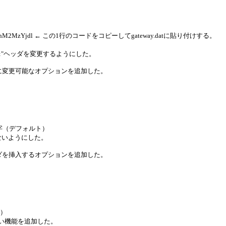
MzYjJhM2MzYjdl ← この1行のコードをコピーしてgateway.datに貼り付けする。
TA:"ヘッダを変更するようにした。
PT TO:"に変更可能なオプションを追加した。
文字（デフォルト）
まれないようにした。
ヘッダを挿入するオプションを追加した。
る）
ない機能を追加した。