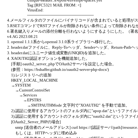
Unique-Header:X-epost-envelope-spaces:yes
Tag:[RFC5321 MAIL FROM: <]
VirusEnd:
------------------------------------------------------
4.メールフィルタのファイルにバイナリコードが含まれていると処理が
5.RSETコマンドでRSTファイルが削除されない条件によって削除され
6.署名鍵入りメールの添付分離を行わないようにするようにした。（署
v4.AG 2023.08.21
1. openssl 1.1.1系からopenssl 3.1.0系ライブラリへ移行した。
2. header.datファイルに、Reply-Toヘッダ、Senderヘッダ、Retu
3. header.datにユニーク値生成変数(UNIQID)を追加した。
4. XAOUTH2認証オプションを機能追加した。
[手順] oauth2_server_phpでOAuth2サーバを設定した場合。
(参照：https://bshaffer.github.io/oauth2-server-php-docs/)
1).レジストリへの追加
HKEY_LOCAL_MACHINE
→SYSTEM
→CurrentControlSet
→Services
→EPSTRS
→SMTPAUTHMode 文字列で"XOAUTH2" を手動で追加。
2).認証に使用するアカウントのフォルダ内に"apop.dat"というファ
3).認証に使用するアカウントのフォルダ内に"oauth2.dat"という
[OAuth2_Server_PHPの場合]
smtp [送信者のメールアドレス] curl https://[認証サーバ/path]/resource.php 
もしくは、HTTPヘッダに埋め込み