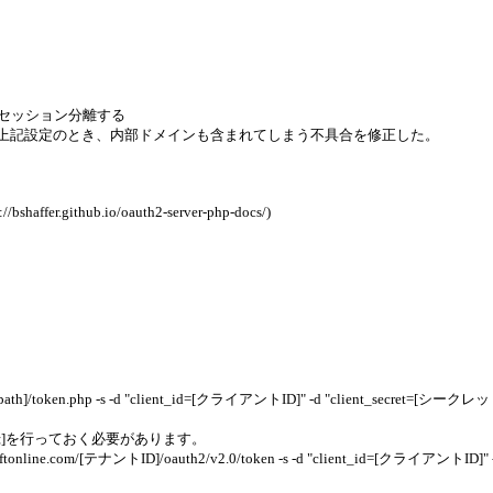
セッション分離する
い上記設定のとき、内部ドメインも含まれてしまう不具合を修正した。
.github.io/oauth2-server-php-docs/)
n.php -s -d "client_id=[クライアントID]" -d "client_secret=[シークレット(
[アプリの登録]を行っておく必要があります。
ine.com/[テナントID]/oauth2/v2.0/token -s -d "client_id=[クライアントID]"