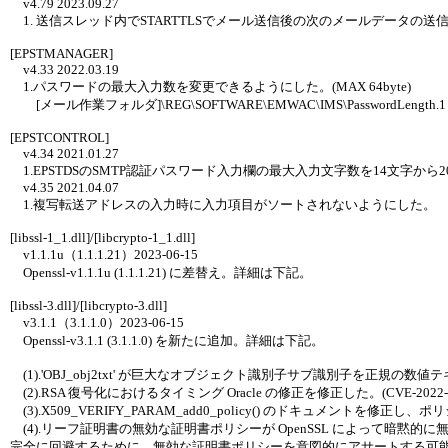
v4.79 2023.09.27
1. 送信スレッド内でSTARTTLSでメール送信後の次のメールデータの送信を
[EPSTMANAGER]
v4.33 2022.03.19
1.パスワードの最大入力数を変更できるようにした。(MAX 64byte)
[メール作業フォルダ]\REG\SOFTWARE\EMWAC\IMS\PasswordLengt
[EPSTCONTROL]
v4.34 2021.01.27
1.EPSTDSのSMTP認証パスワード入力欄の最大入力文字数を14文字から
v4.35 2021.04.07
1.複写転送アドレスの入力時に入力項目がソートされないようにした。
[libssl-1_1.dll]/[libcrypto-1_1.dll]
v1.1.1u（1.1.1.21）2023-06-15
Openssl-v1.1.1u (1.1.1.21) に差替え。詳細は下記。
[libssl-3.dll]/[libcrypto-3.dll]
v3.1.1（3.1.1.0）2023-06-15
Openssl-v3.1.1 (3.1.1.0) を新たに追加。詳細は下記。
(1).'OBJ_obj2txt' が巨大なオブジェクト識別子サブ識別子を正規
(2).RSA 復号化におけるタイミング Oracle の修正を修正した。(CVE-2022-4
(3).X509_VERIFY_PARAM_add0_policy() のドキュメントを修正
(4).リーフ証明書の無効な証明書ポリシーが OpenSSL によって暗
完全に回避するために、無効な証明書ポリシーを意図的にアサートする可能性があっ