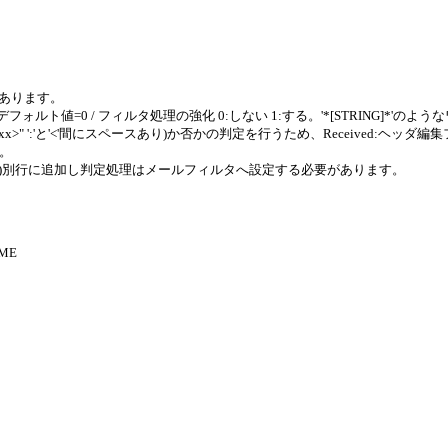
があります。
Up.1 （デフォルト値=0 / フィルタ処理の強化 0:しない 1:する。'*[STRING
 <xxx>" ':'と'<'間にスペースあり)か否かの判定を行うため、Received:ヘッダ編
い。
ENVEJUGE)別行に追加し判定処理はメールフィルタへ設定する必要があります。
AME