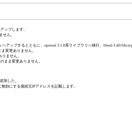
9 へアップします。
ありません。
は v1.1.1u へアップするとともに、openssl 3.1.0系ライブラリへ移行、libssl-3.dll/libcr
0.2q のまま変更ありません。
は変更ありません。
6バージョンのまま変更ありません。
ル追加した。
at" に無効にする接続元IPアドレスを記載します。