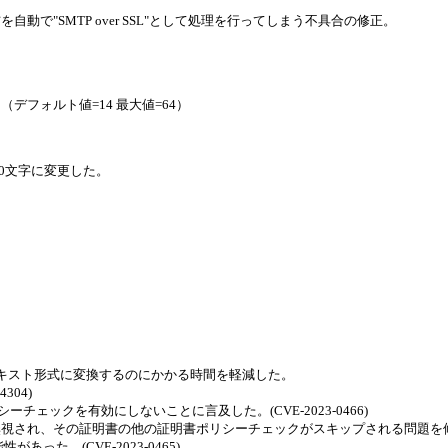
自動で"SMTP over SSL"として処理を行ってしまう不具合の修正。
h.1 （デフォルト値=14 最大値=64）
20文字に変更した。
の数値テキスト形式に変換するのにかかる時間を軽減した。
304)
し、ポリシーチェックを有効にしないことに言及した。(CVE-2023-0466)
黙的に無視され、その証明書の他の証明書ポリシーチェックがスキップされる問題
た。(CVE-2023-0465)