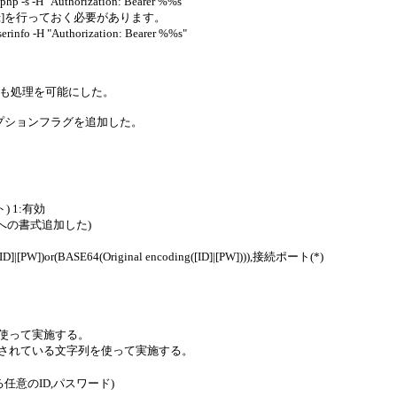
-H "Authorization: Bearer %%s"
[アプリの登録]を行っておく必要があります。
o -H "Authorization: Bearer %%s"
定でも処理を可能にした。
オプションフラグを追加した。
) 1:有効
atへの書式追加した)
[PW])or(BASE64(Original encoding([ID]|[PW]))),接続ポート(*)
列を使って実施する。
ンコードされている文字列を使って実施する。
任意のID,パスワード)