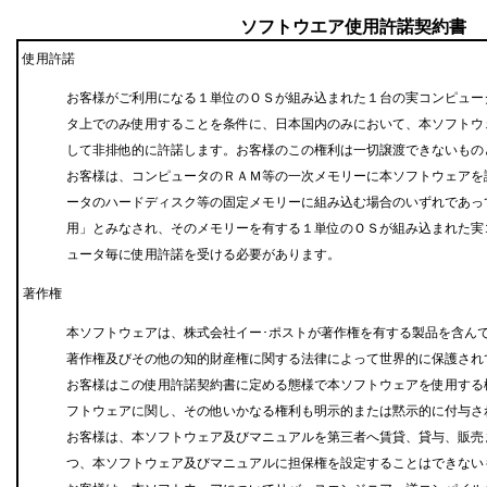
ソフトウエア使用許諾契約書
使用許諾
お客様がご利用になる１単位のＯＳが組み込まれた１台の実コンピュー
タ上でのみ使用することを条件に、日本国内のみにおいて、本ソフトウ
して非排他的に許諾します。お客様のこの権利は一切譲渡できないもの
お客様は、コンピュータのＲＡＭ等の一次メモリーに本ソフトウェアを
ータのハードディスク等の固定メモリーに組み込む場合のいずれであっ
用」とみなされ、そのメモリーを有する１単位のＯＳが組み込まれた実
ュータ毎に使用許諾を受ける必要があります。
著作権
本ソフトウェアは、株式会社イー･ポストが著作権を有する製品を含ん
著作権及びその他の知的財産権に関する法律によって世界的に保護され
お客様はこの使用許諾契約書に定める態様で本ソフトウェアを使用する
フトウェアに関し、その他いかなる権利も明示的または黙示的に付与さ
お客様は、本ソフトウェア及びマニュアルを第三者へ賃貸、貸与、販売
つ、本ソフトウェア及びマニュアルに担保権を設定することはできない