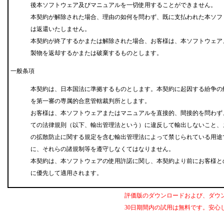
後本ソフトウェア及びマニュアルを一切使用することができません。
本契約が解除された場合、理由の如何を問わず、既に支払われた本ソフ
は返還いたしません。
本契約が終了するかまたは解除された場合、お客様は、本ソフトウェア
製物を返却するかまたは破棄するものとします。
一般条項
本契約は、日本国法に準拠するものとします。本契約に起因する紛争の
を第一審の専属的合意管轄裁判所とします。
お客様は、本ソフトウェアまたはマニュアルを直接的、間接的を問わず
ての法律規則（以下、輸出管理法という）に違反して輸出しないこと、
の拡散防止に関する規定を含む輸出管理法によって禁じられている用途
に、それらの諸規制等を遵守しなくてはなりません。
本契約は、本ソフトウェアの使用許諾に関し、本契約より前にお客様と
に優先して適用されます。
評価版のダウンロードおよび、ダウ
30日期間内の試用は無料です。安心