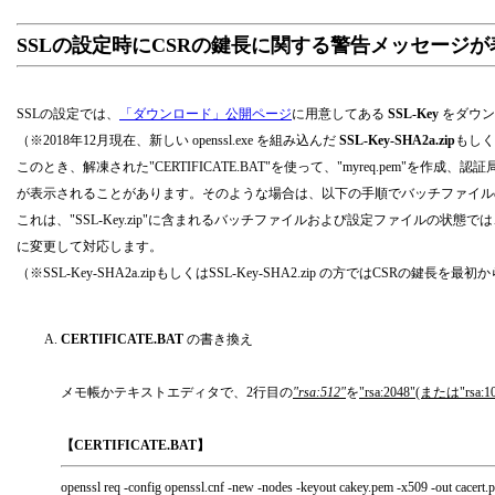
SSLの設定時にCSRの鍵長に関する警告メッセージ
SSLの設定では、
「ダウンロード」公開ページ
に用意してある
SSL-Key
をダウン
（※2018年12月現在、新しい openssl.exe を組み込んだ
SSL-Key-SHA2a.zip
もしく
このとき、解凍された"CERTIFICATE.BAT"を使って、"myreq.pem"を作
が表示されることがあります。そのような場合は、以下の手順でバッチファイルの"CERTI
これは、"SSL-Key.zip"に含まれるバッチファイルおよび設定ファイルの状態では
に変更して対応します。
（※SSL-Key-SHA2a.zipもしくはSSL-Key-SHA2.zip の方ではCSRの鍵長を最
CERTIFICATE.BAT
の書き換え
メモ帳かテキストエディタで、2行目の
"rsa:512"
を
"rsa:2048"(または"rsa:10
【CERTIFICATE.BAT】
openssl req -config openssl.cnf -new -nodes -keyout cakey.pem -x509 -out cacert.