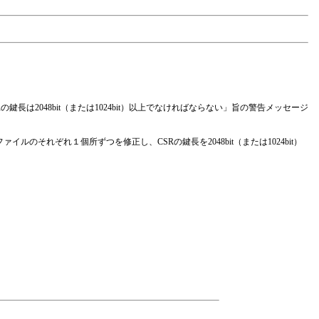
SRの鍵長は2048bit（または1024bit）以上でなければならない」旨の警告メッセージ
イルのそれぞれ１個所ずつを修正し、CSRの鍵長を2048bit（または1024bit）