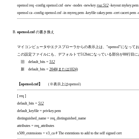
openssl req -config openssl.cnf -new -nodes -newkey
rsa:512
-keyout mykey.pem 
openssl ca -config openssl.cnf -in myreq.pem -keyfile cakey.pem -cert cacert.pem 
openssl.cnf
の書き換え
マイコンピュータやエクスプローラからの表示上は、"openssl"になっ
この設定ファイルにも、デフォルトで512bitになっている部分が88行目にあ
旧 default_bits =
512
新 default_bits =
2048(または1024)
【openssl.cnf】
（※表示上はopenssl）
[ req ]
default_bits =
512
default_keyfile = privkey.pem
distinguished_name = req_distinguished_name
attributes = req_attributes
x509_extensions = v3_ca # The extentions to add to the self signed cert