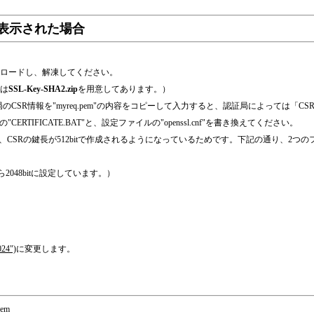
が表示された場合
ロードし、解凍してください。
は
SSL-Key-SHA2.zip
を用意してあります。）
成、認証局のCSR情報を"myreq.pem"の内容をコピーして入力すると、認証局によっては「C
FICATE.BAT"と、設定ファイルの"openssl.cnf"を書き換えてください。
、CSRの鍵長が512bitで作成されるようになっているためです。下記の通り、2つのファ
初から2048bitに設定しています。）
24")
に変更します。
pem