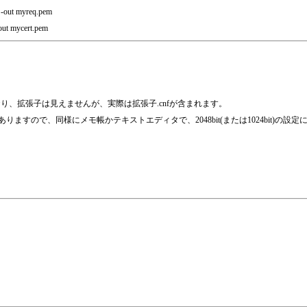
-out myreq.pem
-out mycert.pem
ており、拡張子は見えませんが、実際は拡張子.cnfが含まれます。
りますので、同様にメモ帳かテキストエディタで、2048bit(または1024bit)の設